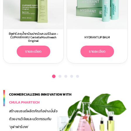
ซียูฟาร์ ฮะคุ น้ำยาบ้วนปากบัวบก ออริจินอล –
CUPHAR HAKU Centella Mouthwash
HYDRANT LIP BALM
Original
รายละเอียด
รายละเอียด
COMMERCIALIZING INNOVATION WITH
CHULA PHARTECH
สร้างแบรนด์ผลิตภัณฑ์อย่างมั่นใจ
ด้วยงานวิจัยและนวัตกรรมกับ
‘จุฬาฟาร์เทค’