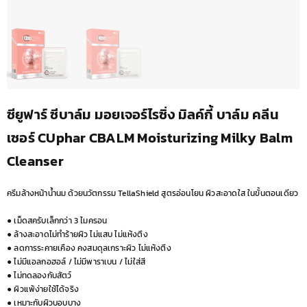
ซียูฟาร์ ซีบาล์ม มอยเจอร์ไรซิ่ง มิลค์กี้ บาล์ม คลีน
เซอร์ CUphar CBALM Moisturizing Milky Balm
Cleanser
ครีมล้างหน้าน้ำนม ด้วยนวัตกรรม TellaShield สูตรอ่อนโยน ผิวสะอาดใส ในขั้นตอนเดียว
● เม็ดสครับเล็กกว่า 3 ไมครอน
● ล้างสะอาดไม่ทำร้ายผิว ไม่แสบ ไม่แห้งตึง
● ลดการระคายเคือง คงสมดุลเกราะผิว ไม่แห้งตึง
● ไม่มีแอลกอฮอล์ / ไม่มีพาราเบน / ไม่ใส่สี
● ไม่ทดลองกับสัตว์
● ผิวแพ้ง่ายใช้ได้จริง
● เหมาะกับผิวบอบบาง