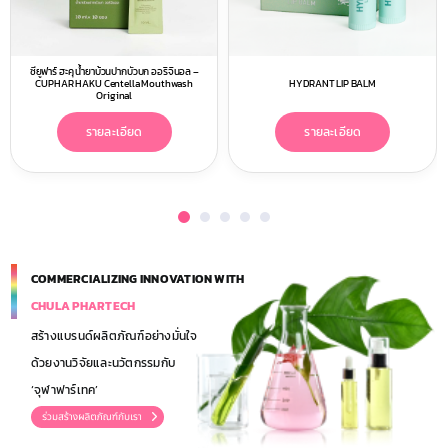
ซียูฟาร์ ฮะคุ น้ำยาบ้วนปากบัวบก ออริจินอล –
CUPHAR HAKU Centella Mouthwash
HYDRANT LIP BALM
Original
รายละเอียด
รายละเอียด
COMMERCIALIZING INNOVATION WITH
CHULA PHARTECH
สร้างแบรนด์ผลิตภัณฑ์อย่างมั่นใจ
ด้วยงานวิจัยและนวัตกรรมกับ
‘จุฬาฟาร์เทค’