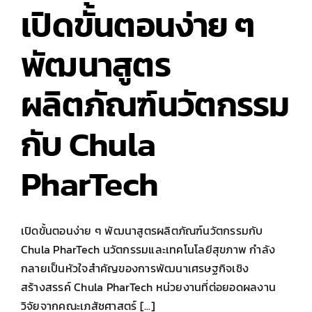
นวัตกรรม
เปิดขั้นตอนง่าย ๆ
เซ
รั่ม
พัฒนาสูตร
บำรุง
ราก
ผม
ผลิตภัณฑ์นวัตกรรม
จาก
สาร
สกัด
กับ Chula
ข้าว
ไรซ์
PharTech
เบอร์
รี่
อินทรีย์
ของ
เปิดขั้นตอนง่าย ๆ พัฒนาสูตรผลิตภัณฑ์นวัตกรรมกับ
ไทย
Chula PharTech นวัตกรรมและเทคโนโลยีสุขภาพ กำลัง
กลายเป็นหัวใจสำคัญของการพัฒนาเศรษฐกิจเชิง
สร้างสรรค์ Chula PharTech หน่วยงานที่ต่อยอดผลงาน
วิจัยจากคณะเภสัชศาสตร์ [...]