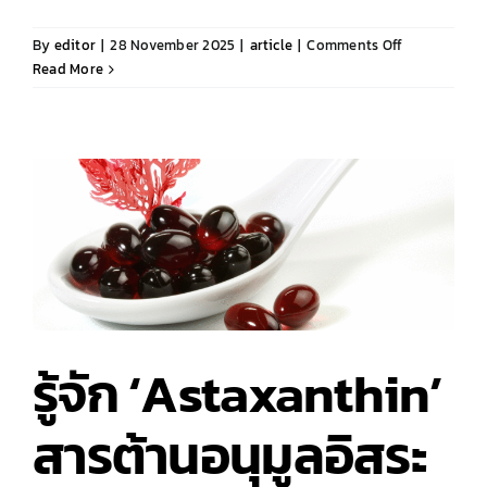
on
By
editor
|
28 November 2025
|
article
|
Comments Off
เปิด
Read More
ขั้น
ตอน
ง่าย
ๆ
พัฒนา
สูตร
ผลิตภัณฑ์
นวัตกรรม
กับ
Chula
PharTech
รู้จัก ‘Astaxanthin’
สารต้านอนุมูลอิสระ