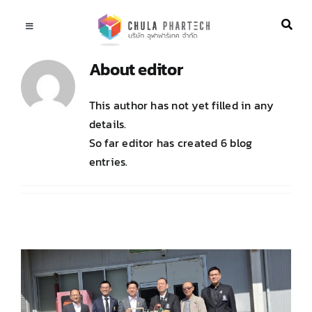
Skip
to
Toggle
content
Navigation
ABOUT US
About
editor
This author has not yet filled in any
RESEARCH & INNOVATION
details.
So far editor has created 6 blog
PRODUCT & SERVICE
entries.
ARTICLE
NEWS & EVENT