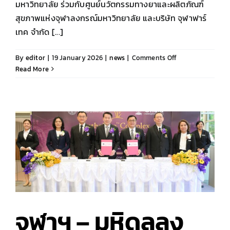
มหาวิทยาลัย ร่วมกับศูนย์นวัตกรรมทางยาและผลิตภัณฑ์
สุขภาพแห่งจุฬาลงกรณ์มหาวิทยาลัย และบริษัท จุฬาฟาร์
เทค จำกัด [...]
on
By
editor
|
19 January 2026
|
news
|
Comments Off
จุฬา
Read More
ฟาร์
เทค
ร่วม
กับ
ศูนย์
นวัตกรรม
ทาง
ยา
และ
ผลิตภัณฑ์
สุขภาพ
แห่ง
จุฬาฯ – มหิดลลง
จุฬาฯ
ต้อนรับ