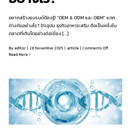
อยากสร้างแบรนด์ต้องรู้! “OEM & ODM และ OBM” แตก
ต่างกันอย่างไร? ปัจจุบัน ธุรกิจอาหารเสริม ถือเป็นหนึ่งใน
ตลาดที่เติบโตอย่างต่อเนื่อง [...]
on
By
editor
|
28 November 2025
|
article
|
Comments Off
อยาก
Read More
สร้าง
แบรนด์
ต้อง
รู้!
“OEM
&
ODM
และ
OBM”
แตก
ต่าง