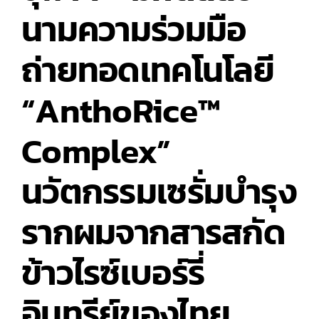
นามความร่วมมือ
คณะ
ผู้
บริหาร
ถ่ายทอดเทคโนโลยี
จุฬาลงกรณ์
มหาวิทยาลัย
และ
“AnthoRice™
เครือ
เจริญ
Complex”
โภคภัณฑ์
เยี่ยม
ชม
นวัตกรรมเซรั่มบำรุง
สถาน
ปฏิบัติ
รากผมจากสารสกัด
การนำ
ร่อง
ผลิตภัณฑ์
ข้าวไรซ์เบอร์รี่
เสริม
อาหาร
จังหวัด
อินทรีย์ของไทย
สระบุรี