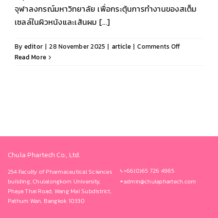
จุฬาลงกรณ์มหาวิทยาลัย เพื่อกระตุ้นการทำงานของสเต็ม
เซลล์ในผิวหนังและเส้นผม [...]
on
By
editor
|
28 November 2025
|
article
|
Comments Off
“StemAktiv”
Read More
คือ
อะไร?
เปิด
คุณสมบัติ
เด่น
ของ
นวัตกรรม
ฟื้นฟู
เซลล์
Chula Phartech Co., Ltd.
จาก
+66(0)65 726 4985
254 Faculty of Pharmaceutical Sciences
ภายใน
building, Chulalongkorn University,
admin@chulaphartech.com
Phaya Thai Road, Wang Mai Subdistrict,
Pathum Wan, Bangkok 10330