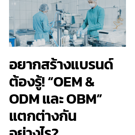
อนุมูล
อิสระ
ทรง
พลัง
ใน
ผลิตภัณฑ์
Anti-
Aging
อยากสร้างแบรนด์
ต้องรู้! “OEM &
ODM และ OBM”
แตกต่างกัน
อย่างไร?