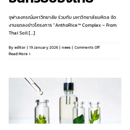
จุฬาลงกรณ์มหาวิทยาลัย ร่วมกับ มหาวิทยาลัยมหิดล จัด
งานแถลงข่าวโครงการ “AnthoRice™ Complex – From
Thai Soil [...]
on
By
editor
|
19 January 2026
|
news
|
Comments Off
จุฬาฯ
Read More
–
มหิดล
ลง
นาม
ความ
ร่วม
มือ
ถ่ายทอด
เทคโนโลยี
“AnthoRice™
Complex”